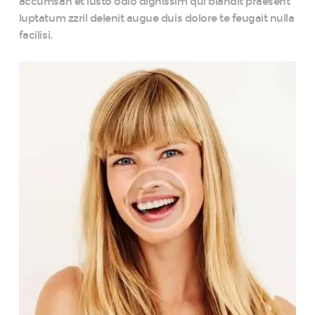
accumsan et iusto odio dignissim qui blandit praesent
luptatum zzril delenit augue duis dolore te feugait nulla
facilisi.