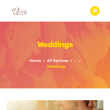
Home
Weddings
Features
Who we are
Services
Home
All Services
...
Portfolio
Weddings
Blog
Contacts