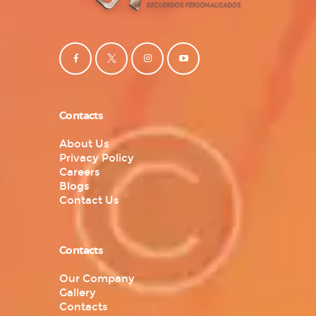
Contacts
About Us
Privacy Policy
Careers
Blogs
Contact Us
Contacts
Our Company
Gallery
Contacts