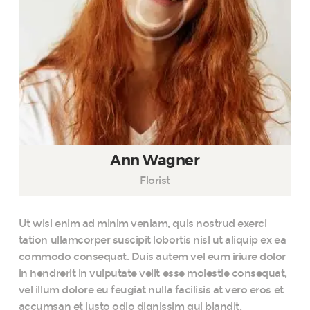
Ann Wagner
Florist
Ut wisi enim ad minim veniam, quis nostrud exerci
tation ullamcorper suscipit lobortis nisl ut aliquip ex ea
commodo consequat. Duis autem vel eum iriure dolor
in hendrerit in vulputate velit esse molestie consequat,
vel illum dolore eu feugiat nulla facilisis at vero eros et
accumsan et iusto odio dignissim qui blandit.