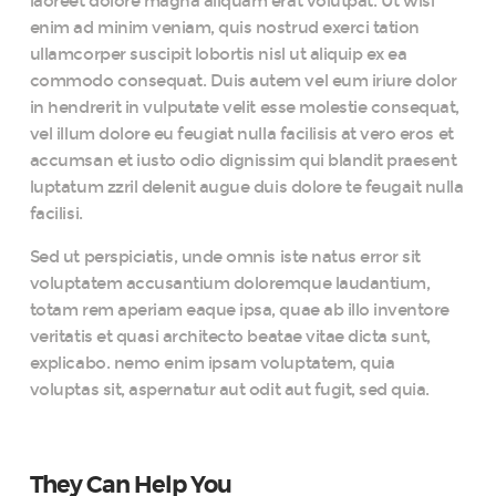
laoreet dolore magna aliquam erat volutpat. Ut wisi
enim ad minim veniam, quis nostrud exerci tation
ullamcorper suscipit lobortis nisl ut aliquip ex ea
commodo consequat. Duis autem vel eum iriure dolor
in hendrerit in vulputate velit esse molestie consequat,
vel illum dolore eu feugiat nulla facilisis at vero eros et
accumsan et iusto odio dignissim qui blandit praesent
luptatum zzril delenit augue duis dolore te feugait nulla
facilisi.
Sed ut perspiciatis, unde omnis iste natus error sit
voluptatem accusantium doloremque laudantium,
totam rem aperiam eaque ipsa, quae ab illo inventore
veritatis et quasi architecto beatae vitae dicta sunt,
explicabo. nemo enim ipsam voluptatem, quia
voluptas sit, aspernatur aut odit aut fugit, sed quia.
They Can Help You