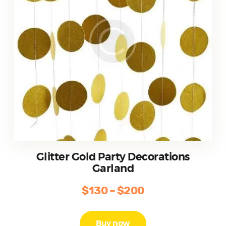
página
de
producto
Glitter Gold Party Decorations
Garland
$
130
–
$
200
Price
range:
Este
producto
$130
Buy now