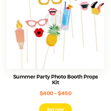
página
de
producto
Summer Party Photo Booth Props
Kit
$
400
–
$
450
Price
range:
Este
producto
$400
Buy now