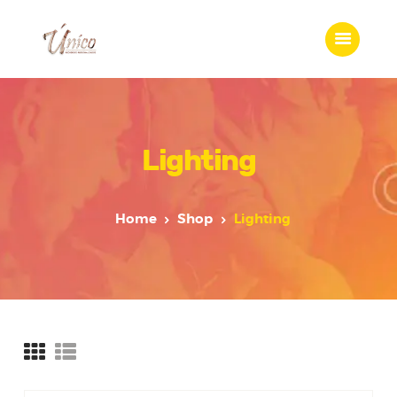
Home
Lighting
Features
Who we are
Services
Home
Shop
Lighting
Portfolio
Blog
Contacts