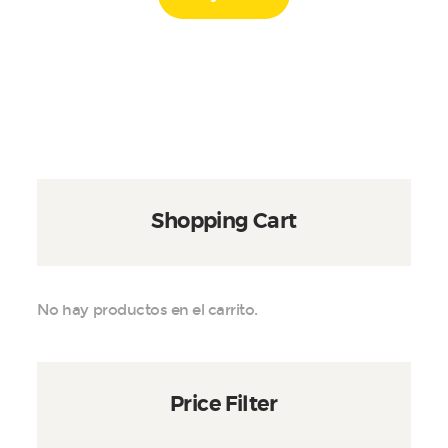
tiene
through
múltiples
$450
variantes.
Las
opciones
se
pueden
elegir
en
la
Shopping Cart
página
de
producto
No hay productos en el carrito.
Price Filter