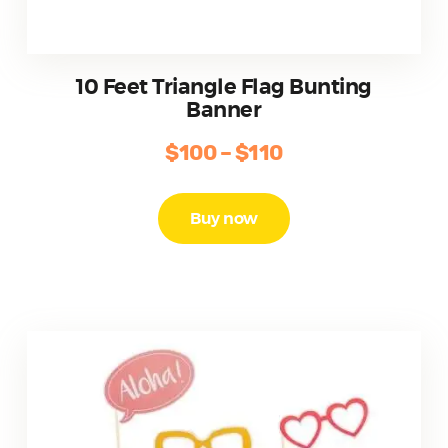
10 Feet Triangle Flag Bunting
Banner
$
100
–
$
110
Price
range:
Este
producto
$100
Buy now
tiene
through
múltiples
$110
variantes.
Las
opciones
se
pueden
elegir
en
la