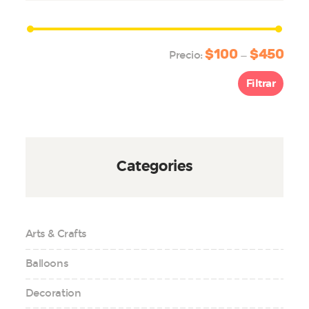
$100
$450
Prec
Prec
Precio:
—
míni
máx
Filtrar
Categories
Arts & Crafts
Balloons
Decoration