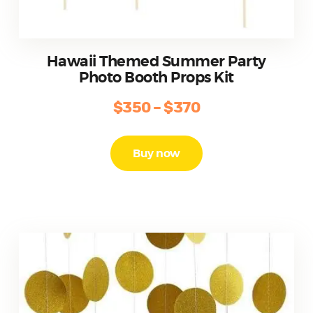
Hawaii Themed Summer Party
Photo Booth Props Kit
$
350
–
$
370
Price
range:
Este
producto
$350
Buy now
tiene
through
múltiples
$370
variantes.
Las
opciones
se
pueden
elegir
en
la