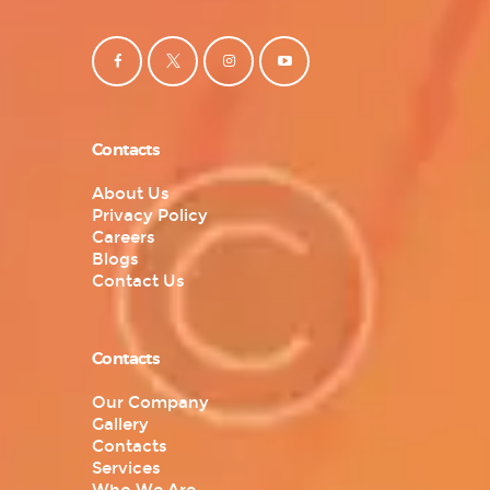
Contacts
About Us
Privacy Policy
Careers
Blogs
Contact Us
Contacts
Our Company
Gallery
Contacts
Services
Who We Are